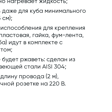
о нагревает жидкость;
 даже для куба минимального
 см);
риспособления для крепления
ластовая, гайка, фум-лента,
а) идут в комплекте с
том;
 будет ржаветь: сделан из
еющей стали AISI 304;
лину провода (2 м),
чной розетке на 220 В.