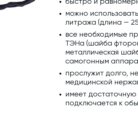
быстро и равномерн
можно использовать
литража (длина — 25
все необходимые п
ТЭНа (шайба фтороп
металлическая шайб
самогонным аппара
прослужит долго, не
медицинской нержав
имеет достаточную д
подключается к обы