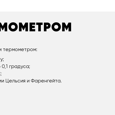
РМОМЕТРОМ
м термометром:
у;
0,1 градуса;
;
и Цельсия и Фаренгейта.